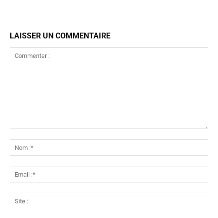
LAISSER UN COMMENTAIRE
Commenter
:
No
:*
Ema
:*
Sit
: