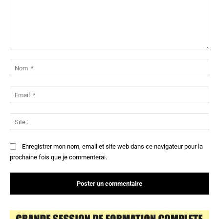
Commenter
:
No
:*
Ema
:*
Sit
:
Enregistrer mon nom, email et site web dans ce navigateur pour la
prochaine fois que je commenterai.