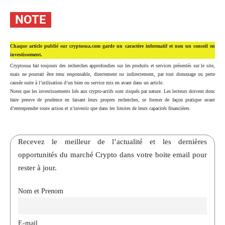
NOTE
Chaque article publié sur cryptosua.com garde un caractère informatif et non un conseil en
investissement.
Cryptosua fait toujours des recherches approfondies sur les produits et services présentés sur le site,
mais ne pourrait être tenu responsable, directement ou indirectement, par tout dommage ou perte
causée suite à l’utilisation d’un bien ou service mis en avant dans un article.
Notez que les investissements liés aux crypto-actifs sont risqués par nature. Les lecteurs doivent donc
faire preuve de prudence en faisant leurs propres recherches, se former de façon pratique avant
d’entreprendre toute action et n’investir que dans les limites de leurs capacités financières.
Recevez le meilleur de l’actualité et les dernières
opportunités du marché Crypto dans votre boite email pour
rester à jour.
Nom et Prenom
E-mail