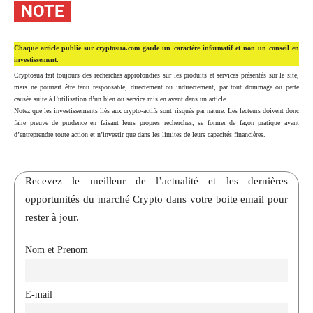
NOTE
Chaque article publié sur cryptosua.com garde un caractère informatif et non un conseil en
investissement.
Cryptosua fait toujours des recherches approfondies sur les produits et services présentés sur le site,
mais ne pourrait être tenu responsable, directement ou indirectement, par tout dommage ou perte
causée suite à l’utilisation d’un bien ou service mis en avant dans un article.
Notez que les investissements liés aux crypto-actifs sont risqués par nature. Les lecteurs doivent donc
faire preuve de prudence en faisant leurs propres recherches, se former de façon pratique avant
d’entreprendre toute action et n’investir que dans les limites de leurs capacités financières.
Recevez le meilleur de l’actualité et les dernières
opportunités du marché Crypto dans votre boite email pour
rester à jour.
Nom et Prenom
E-mail