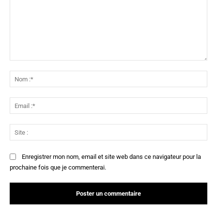
Commenter
:
No
:*
Ema
:*
Sit
:
Enregistrer mon nom, email et site web dans ce navigateur pour la
prochaine fois que je commenterai.