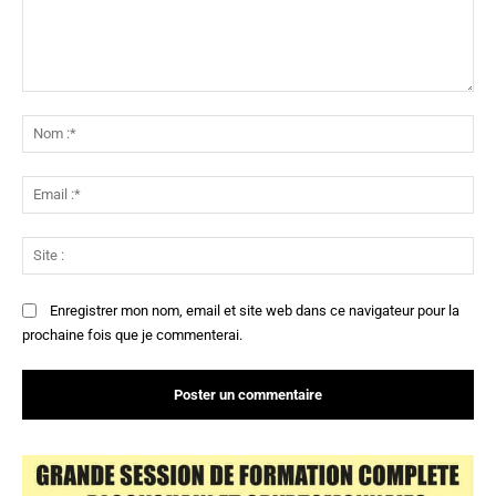
Commenter
:
No
:*
Ema
:*
Sit
:
Enregistrer mon nom, email et site web dans ce navigateur pour la
prochaine fois que je commenterai.