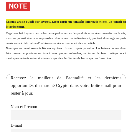
NOTE
Chaque article publié sur cryptosua.com garde un caractère informatif et non un conseil en
investissement.
Cryptosua fait toujours des recherches approfondies sur les produits et services présentés sur le site,
mais ne pourrait être tenu responsable, directement ou indirectement, par tout dommage ou perte
causée suite à l’utilisation d’un bien ou service mis en avant dans un article.
Notez que les investissements liés aux crypto-actifs sont risqués par nature. Les lecteurs doivent donc
faire preuve de prudence en faisant leurs propres recherches, se former de façon pratique avant
d’entreprendre toute action et n’investir que dans les limites de leurs capacités financières.
Recevez le meilleur de l’actualité et les dernières
opportunités du marché Crypto dans votre boite email pour
rester à jour.
Nom et Prenom
E-mail