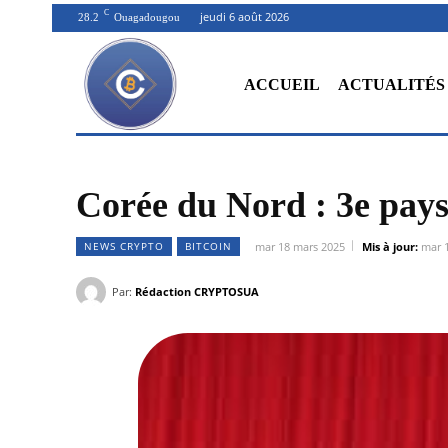
C
jeudi 6 août 2026
28.2
Ouagadougou
ACCUEIL
ACTUALITÉS
Corée du Nord : 3e pays
NEWS CRYPTO
BITCOIN
mar 18 mars 2025
Mis à jour:
mar 
Par:
Rédaction CRYPTOSUA