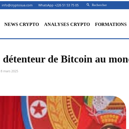
info@cryptosua.com
WhatsApp +226 51 53 75 05
Rechercher
NEWS CRYPTO
ANALYSES CRYPTO
FORMATIONS
 détenteur de Bitcoin au mo
18 mars 2025
Facebook
X
Partager