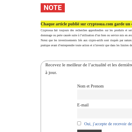
NOTE
Chaque article publié sur cryptosua.com garde un c
Cryptosua fait toujours des recherches approfondies sur les produits et ser
dommage ou perte causée suite à l’utilisation d’un bien ou service mis en ava
Notez que les investissements liés aux crypto-actifs sont risqués par nature
pratique avant d’entreprendre toute action et n’investir que dans les limites de
Recevez le meilleur de l’actualité et les dernie
à jour.
Nom et Prenom
E-mail
Oui, j'accepte de recevoir des