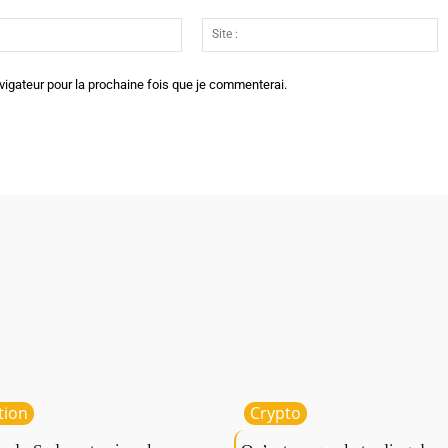
Email
Si
:*
:
vigateur pour la prochaine fois que je commenterai.
tion
Crypto