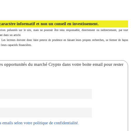
aractère informatif et non un conseil en investissement.
vices présentés sur le site, mais ne pourrait être tenu responsable, directement ou indirectement, par tout
nt dans un article.
. Les lecteurs doivent donc faire preuve de prudence en faisant leurs propres recherches, se former de façon
 leurs capacités financières.
̀res opportunités du marché Crypto dans votre boite email pour rester
 emails selon votre politique de confidentialité.