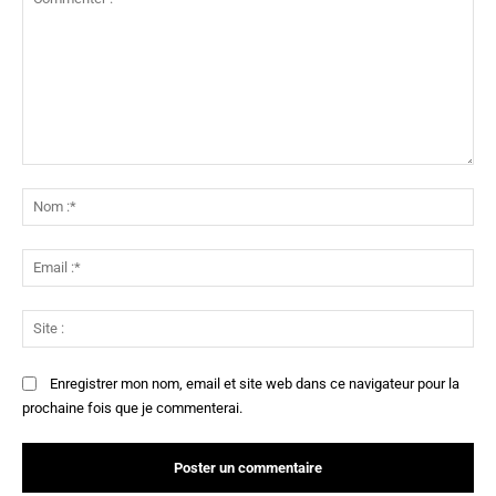
Commenter
:
No
:*
Ema
:*
Sit
:
Enregistrer mon nom, email et site web dans ce navigateur pour la
prochaine fois que je commenterai.