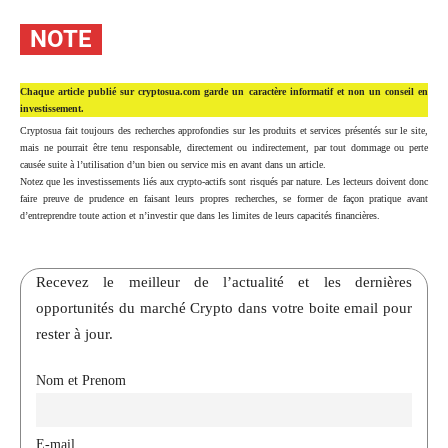
NOTE
Chaque article publié sur cryptosua.com garde un caractère informatif et non un conseil en
investissement.
Cryptosua fait toujours des recherches approfondies sur les produits et services présentés sur le site,
mais ne pourrait être tenu responsable, directement ou indirectement, par tout dommage ou perte
causée suite à l’utilisation d’un bien ou service mis en avant dans un article.
Notez que les investissements liés aux crypto-actifs sont risqués par nature. Les lecteurs doivent donc
faire preuve de prudence en faisant leurs propres recherches, se former de façon pratique avant
d’entreprendre toute action et n’investir que dans les limites de leurs capacités financières.
Recevez le meilleur de l’actualité et les dernières
opportunités du marché Crypto dans votre boite email pour
rester à jour.
Nom et Prenom
E-mail