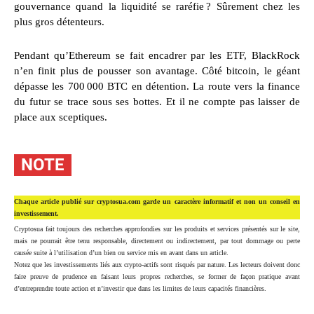
gouvernance quand la liquidité se raréfie ? Sûrement chez les
plus gros détenteurs.
Pendant qu’Ethereum se fait encadrer par les ETF, BlackRock
n’en finit plus de pousser son avantage. Côté bitcoin, le géant
dépasse les 700 000 BTC en détention. La route vers la finance
du futur se trace sous ses bottes. Et il ne compte pas laisser de
place aux sceptiques.
NOTE
Chaque article publié sur cryptosua.com garde un caractère informatif et non un conseil en
investissement.
Cryptosua fait toujours des recherches approfondies sur les produits et services présentés sur le site,
mais ne pourrait être tenu responsable, directement ou indirectement, par tout dommage ou perte
causée suite à l’utilisation d’un bien ou service mis en avant dans un article.
Notez que les investissements liés aux crypto-actifs sont risqués par nature. Les lecteurs doivent donc
faire preuve de prudence en faisant leurs propres recherches, se former de façon pratique avant
d’entreprendre toute action et n’investir que dans les limites de leurs capacités financières.