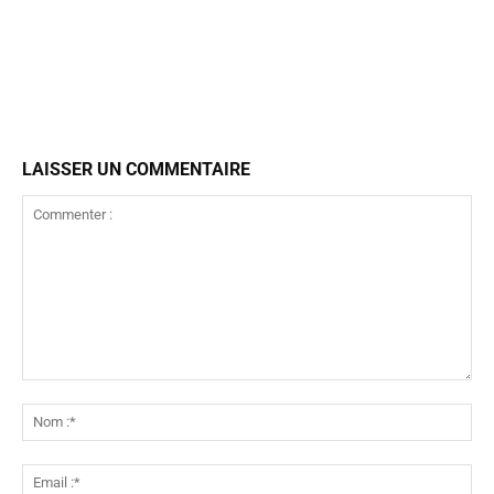
LAISSER UN COMMENTAIRE
Commenter
:
No
:*
Ema