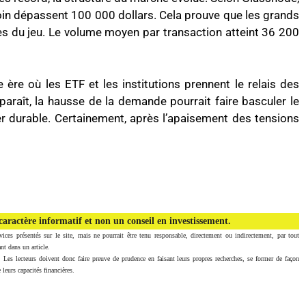
oin dépassent 100 000 dollars. Cela prouve que les grands
es du jeu. Le volume moyen par transaction atteint 36 200
re où les ETF et les institutions prennent le relais des
paraît, la hausse de la demande pourrait faire basculer le
r durable. Certainement, après l’apaisement des tensions
aractère informatif et non un conseil en investissement.
vices présentés sur le site, mais ne pourrait être tenu responsable, directement ou indirectement, par tout
nt dans un article.
. Les lecteurs doivent donc faire preuve de prudence en faisant leurs propres recherches, se former de façon
 leurs capacités financières.