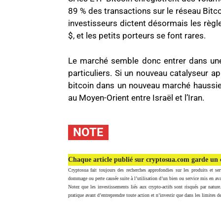
89 % des transactions sur le réseau Bitc
investisseurs dictent désormais les règl
$, et les petits porteurs se font rares.
Le marché semble donc entrer dans une è
particuliers. Si un nouveau catalyseur ap
bitcoin dans un nouveau marché haussie
au Moyen-Orient entre Israël et l’Iran.
NOTE
Chaque article publié sur cryptosua.com garde un c
Cryptosua fait toujours des recherches approfondies sur les produits et ser
dommage ou perte causée suite à l’utilisation d’un bien ou service mis en ava
Notez que les investissements liés aux crypto-actifs sont risqués par nature
pratique avant d’entreprendre toute action et n’investir que dans les limites de