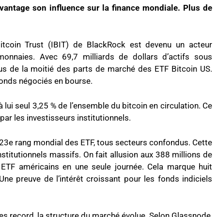
vantage son influence sur la finance mondiale. Plus de
itcoin Trust (IBIT) de BlackRock est devenu un acteur
onnaies. Avec 69,7 milliards de dollars d’actifs sous
plus de la moitié des parts de marché des ETF Bitcoin US.
fonds négociés en bourse.
 lui seul 3,25 % de l’ensemble du bitcoin en circulation. Ce
par les investisseurs institutionnels.
23e rang mondial des ETF, tous secteurs confondus. Cette
titutionnels massifs. On fait allusion aux 388 millions de
 ETF américains en une seule journée. Cela marque huit
Une preuve de l’intérêt croissant pour les fonds indiciels
es record, la structure du marché évolue. Selon Glassnode,