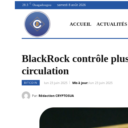
C
samedi 8 août 2026
28.3
Ouagadougou
ACCUEIL
ACTUALITÉS
BlackRock contrôle plus 
circulation
BITCOIN
lun 23 juin 2025
Mis à jour:
lun 23 juin 2025
Par:
Rédaction CRYPTOSUA