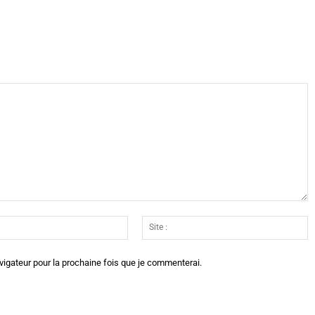
X
WhatsApp
Telegram
Linkedin
Email
Si
:*
:
vigateur pour la prochaine fois que je commenterai.