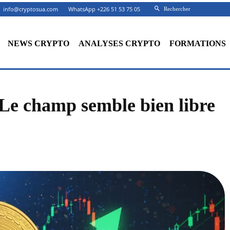
info@cryptosua.com
WhatsApp +226 51 53 75 05
Rechercher
NEWS CRYPTO
ANALYSES CRYPTO
FORMATIONS
? Le champ semble bien libre
Facebook
X
Partager