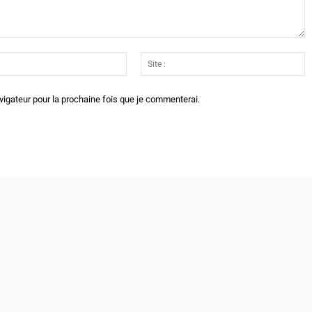
Email
Si
:*
:
vigateur pour la prochaine fois que je commenterai.