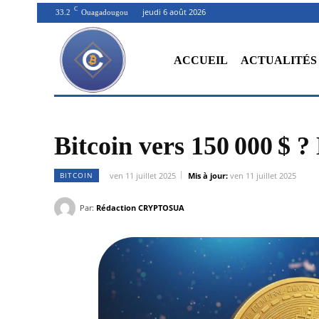
C
jeudi 6 août 2026
33.2
Ouagadougou
ACCUEIL
ACTUALITÉS
Bitcoin vers 150 000 $ 
BITCOIN
ven 11 juillet 2025
Mis à jour:
ven 11 juillet 2025
Par:
Rédaction CRYPTOSUA