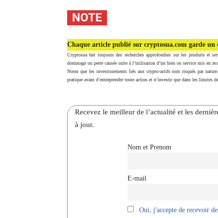
NOTE
Chaque article publié sur cryptosua.com garde un c
Cryptosua fait toujours des recherches approfondies sur les produits et ser
dommage ou perte causée suite à l’utilisation d’un bien ou service mis en ava
Notez que les investissements liés aux crypto-actifs sont risqués par nature
pratique avant d’entreprendre toute action et n’investir que dans les limites de
Recevez le meilleur de l’actualité et les dernie
à jour.
Nom et Prenom
E-mail
Oui, j'accepte de recevoir des