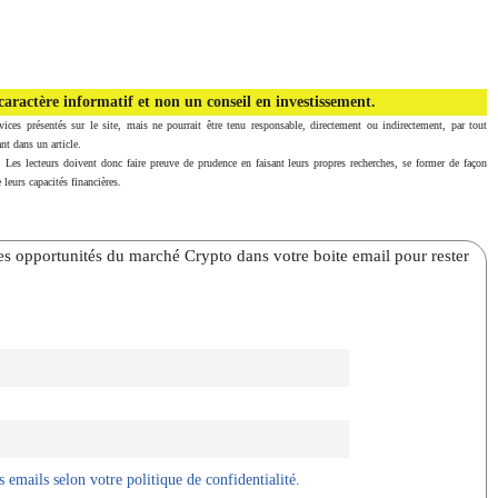
aractère informatif et non un conseil en investissement.
vices présentés sur le site, mais ne pourrait être tenu responsable, directement ou indirectement, par tout
nt dans un article.
. Les lecteurs doivent donc faire preuve de prudence en faisant leurs propres recherches, se former de façon
 leurs capacités financières.
̀res opportunités du marché Crypto dans votre boite email pour rester
 emails selon votre politique de confidentialité.