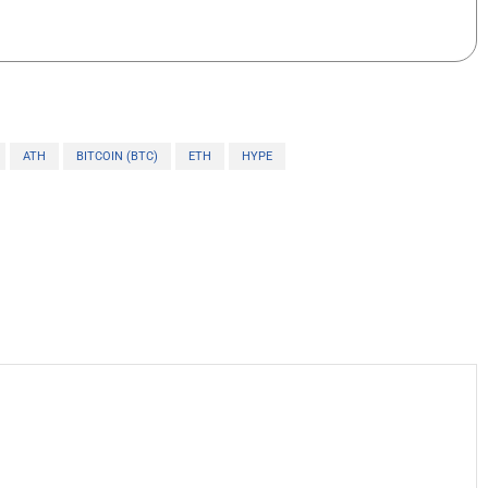
ATH
BITCOIN (BTC)
ETH
HYPE
X
WhatsApp
Telegram
Linkedin