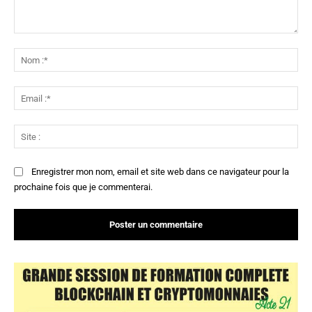
Commenter
:
No
:*
Ema
:*
Sit
:
Enregistrer mon nom, email et site web dans ce navigateur pour la
prochaine fois que je commenterai.