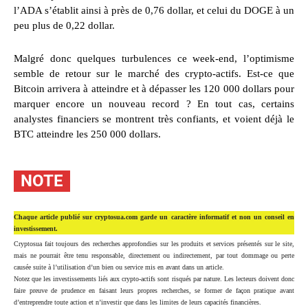
l’ADA s’établit ainsi à près de 0,76 dollar, et celui du DOGE à un
peu plus de 0,22 dollar.
Malgré donc quelques turbulences ce week-end, l’optimisme
semble de retour sur le marché des crypto-actifs. Est-ce que
Bitcoin arrivera à atteindre et à dépasser les 120 000 dollars pour
marquer encore un nouveau record ? En tout cas, certains
analystes financiers se montrent très confiants, et voient déjà le
BTC atteindre les 250 000 dollars.
NOTE
Chaque article publié sur cryptosua.com garde un caractère informatif et non un conseil en
investissement.
Cryptosua fait toujours des recherches approfondies sur les produits et services présentés sur le site,
mais ne pourrait être tenu responsable, directement ou indirectement, par tout dommage ou perte
causée suite à l’utilisation d’un bien ou service mis en avant dans un article.
Notez que les investissements liés aux crypto-actifs sont risqués par nature. Les lecteurs doivent donc
faire preuve de prudence en faisant leurs propres recherches, se former de façon pratique avant
d’entreprendre toute action et n’investir que dans les limites de leurs capacités financières.