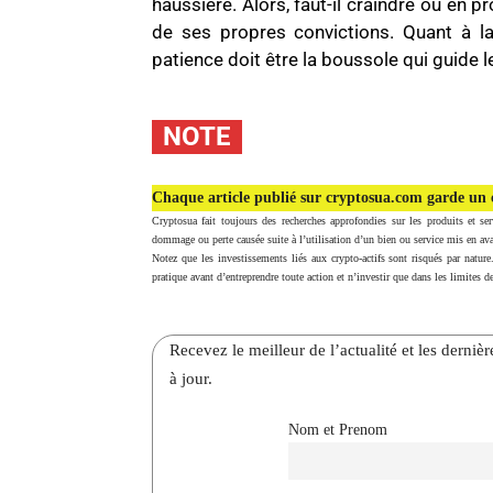
haussière. Alors, faut-il craindre ou en pr
de ses propres convictions. Quant à la 
patience doit être la boussole qui guide 
NOTE
Chaque article publié sur cryptosua.com garde un c
Cryptosua fait toujours des recherches approfondies sur les produits et ser
dommage ou perte causée suite à l’utilisation d’un bien ou service mis en ava
Notez que les investissements liés aux crypto-actifs sont risqués par nature
pratique avant d’entreprendre toute action et n’investir que dans les limites de
Recevez le meilleur de l’actualité et les dernie
à jour.
Nom et Prenom