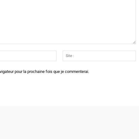
Email
Si
:*
:
vigateur pour la prochaine fois que je commenterai.