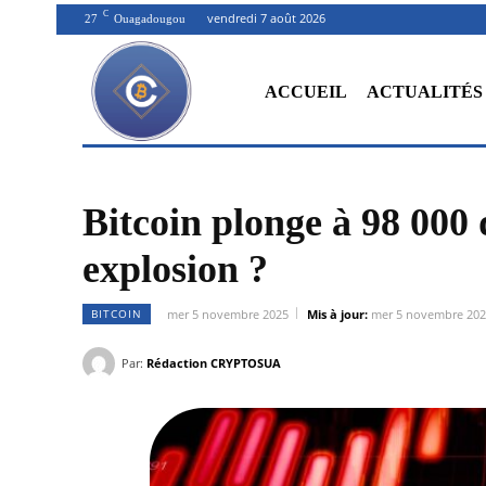
C
vendredi 7 août 2026
27
Ouagadougou
ACCUEIL
ACTUALITÉS
Bitcoin plonge à 98 000 
explosion ?
BITCOIN
mer 5 novembre 2025
Mis à jour:
mer 5 novembre 20
Par:
Rédaction CRYPTOSUA