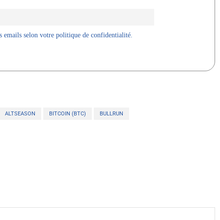
 emails selon votre politique de confidentialité.
ALTSEASON
BITCOIN (BTC)
BULLRUN
X
WhatsApp
Telegram
Linkedin