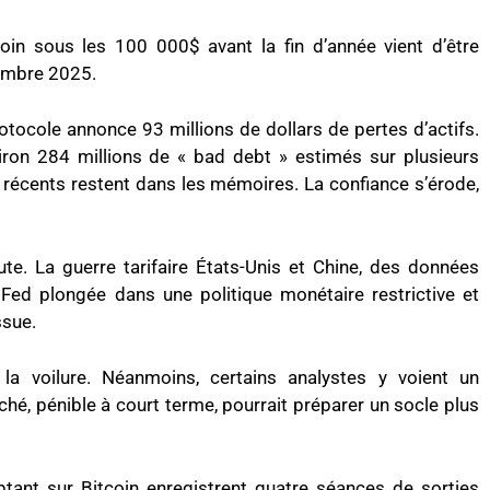
oin sous les 100 000$ avant la fin d’année vient d’être
vembre 2025.
otocole annonce 93 millions de dollars de pertes d’actifs.
environ 284 millions de « bad debt » estimés sur plusieurs
 récents restent dans les mémoires. La confiance s’érode,
e. La guerre tarifaire États-Unis et Chine, des données
Fed plongée dans une politique monétaire restrictive et
ssue.
la voilure. Néanmoins, certains analystes y voient un
hé, pénible à court terme, pourrait préparer un socle plus
tant sur Bitcoin enregistrent quatre séances de sorties