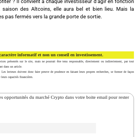
ofiter ? Il convient à chaque investisseur d’agir en fonction
saison des Altcoins, elle aura bel et bien lieu. Mais la
les pas fermés vers la grande porte de sortie.
aractère informatif et non un conseil en investissement.
vices présentés sur le site, mais ne pourrait être tenu responsable, directement ou indirectement, par tout
nt dans un article.
. Les lecteurs doivent donc faire preuve de prudence en faisant leurs propres recherches, se former de façon
 leurs capacités financières.
̀res opportunités du marché Crypto dans votre boite email pour rester