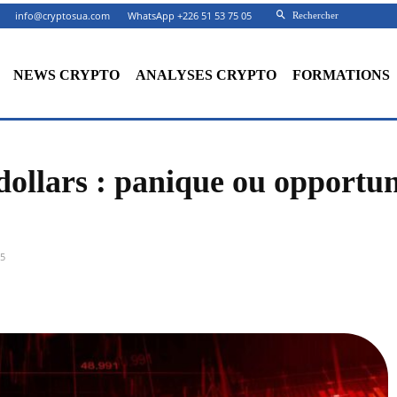
info@cryptosua.com
WhatsApp +226 51 53 75 05
Rechercher
NEWS CRYPTO
ANALYSES CRYPTO
FORMATIONS
dollars : panique ou opportun
25
Facebook
X
Partager