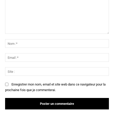
Commenter
:
No
:*
Ema
:*
Sit
:
Enregistrer mon nom, email et site web dans ce navigateur pour la
prochaine fois que je commenterai.