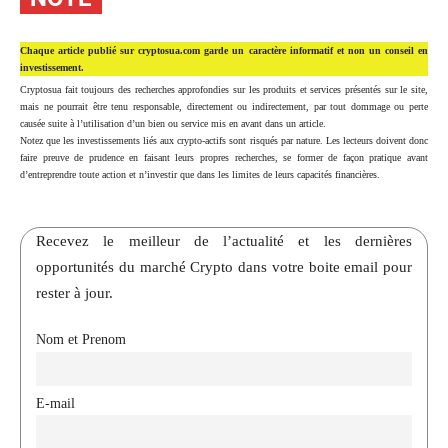
Chaque article publié sur cryptosua.com garde un caractère informatif et non un conseil en
investissement.
Cryptosua fait toujours des recherches approfondies sur les produits et services présentés sur le site,
mais ne pourrait être tenu responsable, directement ou indirectement, par tout dommage ou perte
causée suite à l’utilisation d’un bien ou service mis en avant dans un article.
Notez que les investissements liés aux crypto-actifs sont risqués par nature. Les lecteurs doivent donc
faire preuve de prudence en faisant leurs propres recherches, se former de façon pratique avant
d’entreprendre toute action et n’investir que dans les limites de leurs capacités financières.
Recevez le meilleur de l’actualité et les dernières
opportunités du marché Crypto dans votre boite email pour
rester à jour.
Nom et Prenom
E-mail