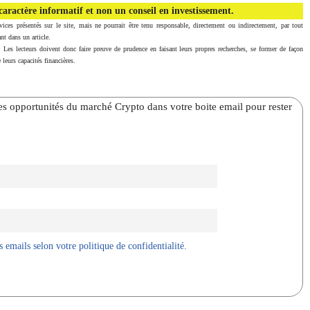
aractère informatif et non un conseil en investissement.
vices présentés sur le site, mais ne pourrait être tenu responsable, directement ou indirectement, par tout
nt dans un article.
. Les lecteurs doivent donc faire preuve de prudence en faisant leurs propres recherches, se former de façon
 leurs capacités financières.
̀res opportunités du marché Crypto dans votre boite email pour rester
 emails selon votre politique de confidentialité.