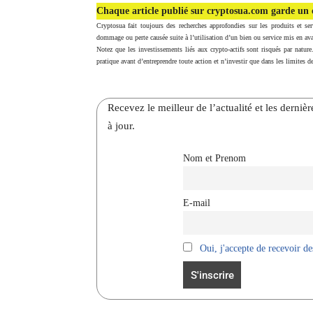
Chaque article publié sur cryptosua.com garde un c
Cryptosua fait toujours des recherches approfondies sur les produits et ser
dommage ou perte causée suite à l’utilisation d’un bien ou service mis en ava
Notez que les investissements liés aux crypto-actifs sont risqués par nature
pratique avant d’entreprendre toute action et n’investir que dans les limites de
Recevez le meilleur de l’actualité et les dernie
à jour.
Nom et Prenom
E-mail
Oui, j'accepte de recevoir des