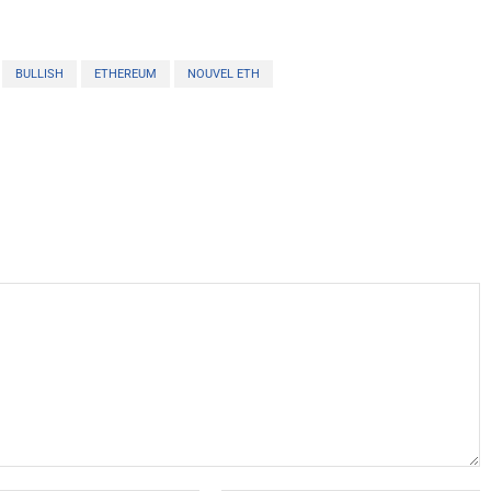
BULLISH
ETHEREUM
NOUVEL ETH
X
WhatsApp
Telegram
Linkedin