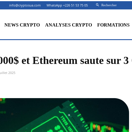
info@cryptosua.com
WhatsApp +226 51 53 75 05
Rechercher
NEWS CRYPTO
ANALYSES CRYPTO
FORMATIONS
 000$ et Ethereum saute sur 3
uillet 2025
Facebook
X
Partager