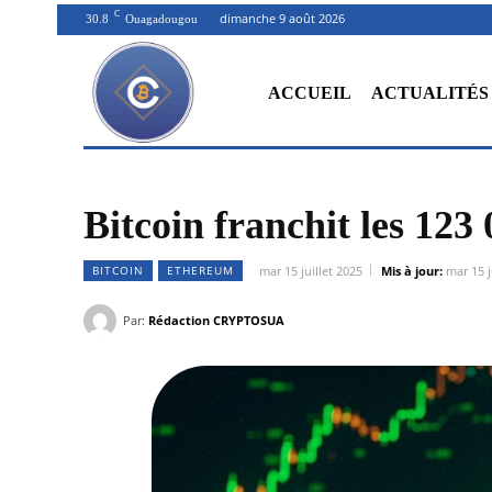
C
dimanche 9 août 2026
30.8
Ouagadougou
ACCUEIL
ACTUALITÉS
Bitcoin franchit les 123
BITCOIN
ETHEREUM
mar 15 juillet 2025
Mis à jour:
mar 15 j
Par:
Rédaction CRYPTOSUA