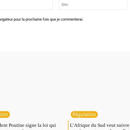
Email
Si
:*
:
vigateur pour la prochaine fois que je commenterai.
tion
Régulation
dent Poutine signe la loi qui
L’Afrique du Sud veut suivre