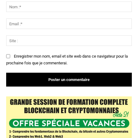
:
No
:*
Ema
:*
Sit
:
Enregistrer mon nom, email et site web dans ce navigateur pour la
prochaine fois que je commenterai.