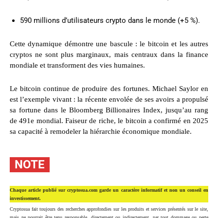
590 millions d’utilisateurs crypto dans le monde (+5 %).
Cette dynamique démontre une bascule : le bitcoin et les autres
cryptos ne sont plus marginaux, mais centraux dans la finance
mondiale et transforment des vies humaines.
Le bitcoin continue de produire des fortunes. Michael Saylor en
est l’exemple vivant : la récente envolée de ses avoirs a propulsé
sa fortune dans le Bloomberg Billionaires Index, jusqu’au rang
de 491e mondial. Faiseur de riche, le bitcoin a confirmé en 2025
sa capacité à remodeler la hiérarchie économique mondiale.
NOTE
Chaque article publié sur cryptosua.com garde un caractère informatif et non un conseil en
investissement.
Cryptosua fait toujours des recherches approfondies sur les produits et services présentés sur le site,
mais ne pourrait être tenu responsable, directement ou indirectement, par tout dommage ou perte