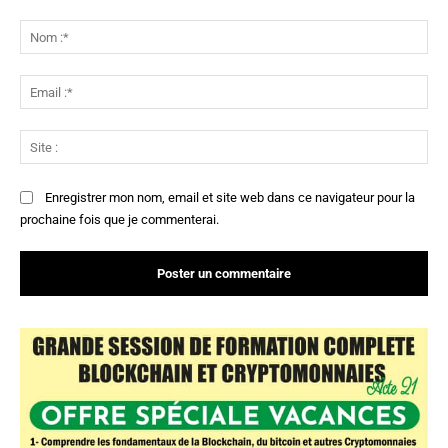
Commenter
:
No
:*
Ema
:*
Sit
:
Enregistrer mon nom, email et site web dans ce navigateur pour la
prochaine fois que je commenterai.