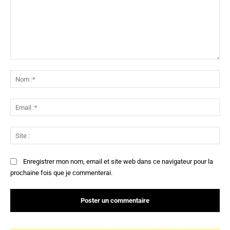
Commenter
:
No
:*
Ema
:*
Sit
:
Enregistrer mon nom, email et site web dans ce navigateur pour la
prochaine fois que je commenterai.