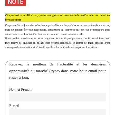
NOTE
Chaque article publié sur cryptosua.com garde un caractère informatif et non un conseil en
investissement.
Cryptosua fait toujours des recherches approfondies sur les produits et services présentés sur le site,
mais ne pourrait être tenu responsable, directement ou indirectement, par tout dommage ou perte
causée suite à l’utilisation d’un bien ou service mis en avant dans un article.
Notez que les investissements liés aux crypto-actifs sont risqués par nature. Les lecteurs doivent donc
faire preuve de prudence en faisant leurs propres recherches, se former de façon pratique avant
d’entreprendre toute action et n’investir que dans les limites de leurs capacités financières.
Recevez le meilleur de l’actualité et les dernières
opportunités du marché Crypto dans votre boite email pour
rester à jour.
Nom et Prenom
E-mail