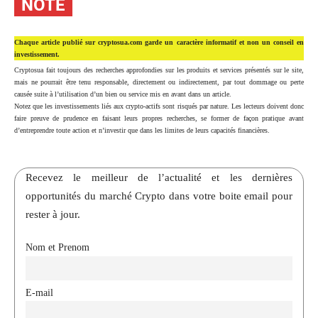
NOTE
Chaque article publié sur cryptosua.com garde un caractère informatif et non un conseil en
investissement.
Cryptosua fait toujours des recherches approfondies sur les produits et services présentés sur le site,
mais ne pourrait être tenu responsable, directement ou indirectement, par tout dommage ou perte
causée suite à l’utilisation d’un bien ou service mis en avant dans un article.
Notez que les investissements liés aux crypto-actifs sont risqués par nature. Les lecteurs doivent donc
faire preuve de prudence en faisant leurs propres recherches, se former de façon pratique avant
d’entreprendre toute action et n’investir que dans les limites de leurs capacités financières.
Recevez le meilleur de l’actualité et les dernières
opportunités du marché Crypto dans votre boite email pour
rester à jour.
Nom et Prenom
E-mail