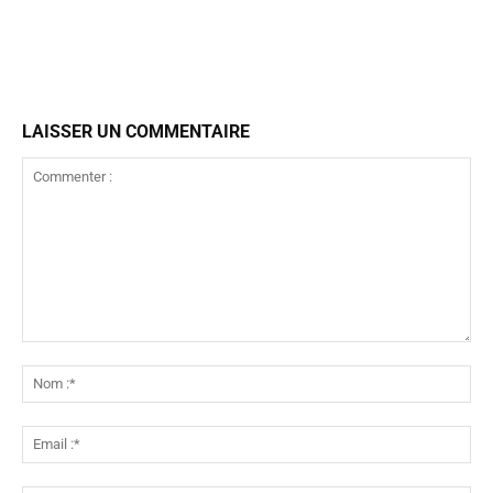
LAISSER UN COMMENTAIRE
Commenter
:
No
:*
Ema
:*