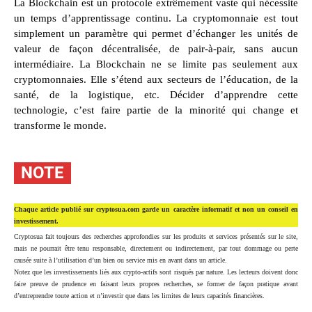
La Blockchain est un protocole extrêmement vaste qui nécessite
un temps d’apprentissage continu. La cryptomonnaie est tout
simplement un paramètre qui permet d’échanger les unités de
valeur de façon décentralisée, de pair-à-pair, sans aucun
intermédiaire. La Blockchain ne se limite pas seulement aux
cryptomonnaies. Elle s’étend aux secteurs de l’éducation, de la
santé, de la logistique, etc. Décider d’apprendre cette
technologie, c’est faire partie de la minorité qui change et
transforme le monde.
NOTE
Chaque article publié sur cryptosua.com garde un caractère informatif et non un conseil en
investissement.
Cryptosua fait toujours des recherches approfondies sur les produits et services présentés sur le site,
mais ne pourrait être tenu responsable, directement ou indirectement, par tout dommage ou perte
causée suite à l’utilisation d’un bien ou service mis en avant dans un article.
Notez que les investissements liés aux crypto-actifs sont risqués par nature. Les lecteurs doivent donc
faire preuve de prudence en faisant leurs propres recherches, se former de façon pratique avant
d’entreprendre toute action et n’investir que dans les limites de leurs capacités financières.