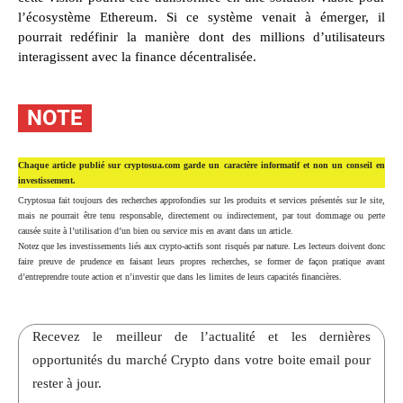
l’écosystème Ethereum. Si ce système venait à émerger, il
pourrait redéfinir la manière dont des millions d’utilisateurs
interagissent avec la finance décentralisée.
NOTE
Chaque article publié sur cryptosua.com garde un caractère informatif et non un conseil en
investissement.
Cryptosua fait toujours des recherches approfondies sur les produits et services présentés sur le site,
mais ne pourrait être tenu responsable, directement ou indirectement, par tout dommage ou perte
causée suite à l’utilisation d’un bien ou service mis en avant dans un article.
Notez que les investissements liés aux crypto-actifs sont risqués par nature. Les lecteurs doivent donc
faire preuve de prudence en faisant leurs propres recherches, se former de façon pratique avant
d’entreprendre toute action et n’investir que dans les limites de leurs capacités financières.
Recevez le meilleur de l’actualité et les dernières
opportunités du marché Crypto dans votre boite email pour
rester à jour.