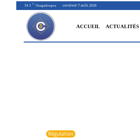
C
vendredi 7 août 2026
34.3
Ouagadougou
ACCUEIL
ACTUALITÉS
Régulation