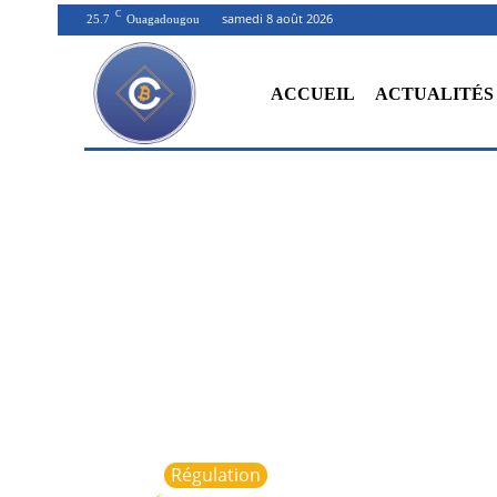
C
samedi 8 août 2026
25.7
Ouagadougou
ACCUEIL
ACTUALITÉS
Régulation