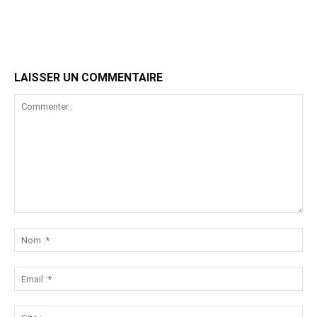
LAISSER UN COMMENTAIRE
Commenter
:
No
:*
Ema
:*
Sit