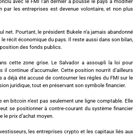
onclu avec le FMI l’an dernier a poussé le pays à modifier
n par les entreprises est devenue volontaire, et non plus
l net. Pourtant, le président Bukele n’a jamais abandonné
 le récit économique du pays. Il reste aussi dans son bilan,
exposition des fonds publics.
ans cette zone grise. Le Salvador a assoupli la loi pour
s il continue d’accumuler. Cette position nourrit d’ailleurs
ys a déjà été accusé de contourner les règles du FMI sur le
ion juridique, tout en préservant son symbole financier.
e en bitcoin n’est pas seulement une ligne comptable. Elle
 veut se positionner à contre-courant du système financier
 le prix d’achat moyen.
vestisseurs, les entreprises crypto et les capitaux liés aux