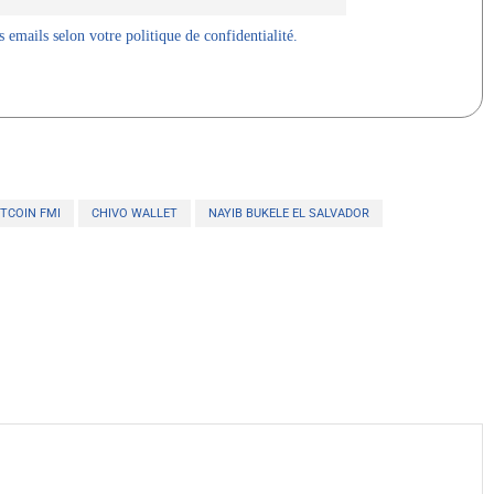
 emails selon votre politique de confidentialité.
ITCOIN FMI
CHIVO WALLET
NAYIB BUKELE EL SALVADOR
X
WhatsApp
Telegram
Linkedin