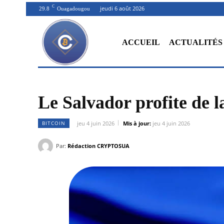
C
jeudi 6 août 2026
29.8
Ouagadougou
ACCUEIL
ACTUALITÉS
Le Salvador profite de l
BITCOIN
jeu 4 juin 2026
Mis à jour:
jeu 4 juin 2026
Par:
Rédaction CRYPTOSUA