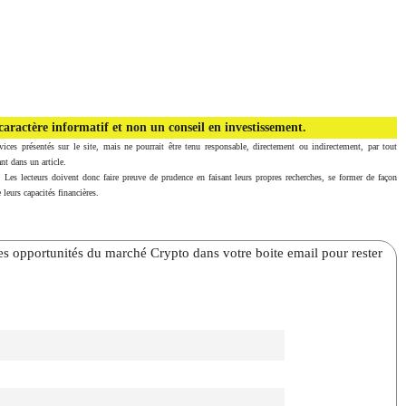
aractère informatif et non un conseil en investissement.
vices présentés sur le site, mais ne pourrait être tenu responsable, directement ou indirectement, par tout
nt dans un article.
. Les lecteurs doivent donc faire preuve de prudence en faisant leurs propres recherches, se former de façon
 leurs capacités financières.
̀res opportunités du marché Crypto dans votre boite email pour rester