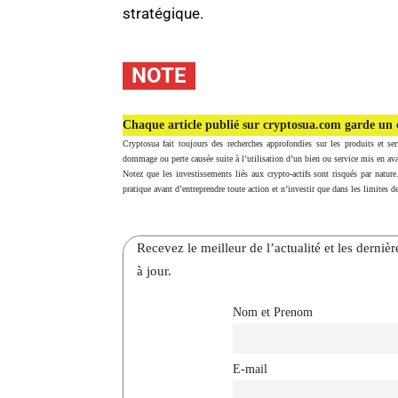
stratégique.
NOTE
Chaque article publié sur cryptosua.com garde un c
Cryptosua fait toujours des recherches approfondies sur les produits et ser
dommage ou perte causée suite à l’utilisation d’un bien ou service mis en ava
Notez que les investissements liés aux crypto-actifs sont risqués par nature
pratique avant d’entreprendre toute action et n’investir que dans les limites de
Recevez le meilleur de l’actualité et les dernie
à jour.
Nom et Prenom
E-mail