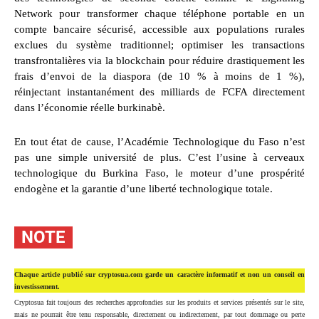
Network pour transformer chaque téléphone portable en un
compte bancaire sécurisé, accessible aux populations rurales
exclues du système traditionnel; optimiser les transactions
transfrontalières via la blockchain pour réduire drastiquement les
frais d’envoi de la diaspora (de 10 % à moins de 1 %),
réinjectant instantanément des milliards de FCFA directement
dans l’économie réelle burkinabè.
En tout état de cause, l’Académie Technologique du Faso n’est
pas une simple université de plus. C’est l’usine à cerveaux
technologique du Burkina Faso, le moteur d’une prospérité
endogène et la garantie d’une liberté technologique totale.
NOTE
Chaque article publié sur cryptosua.com garde un caractère informatif et non un conseil en
investissement.
Cryptosua fait toujours des recherches approfondies sur les produits et services présentés sur le site,
mais ne pourrait être tenu responsable, directement ou indirectement, par tout dommage ou perte