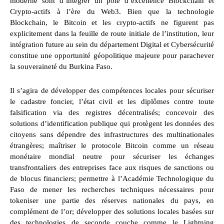
moderne sont d’intégrer un pôle d’excellence Blockchain et
Crypto-actifs à l’ère du Web3. Bien que la technologie
Blockchain, le Bitcoin et les crypto-actifs ne figurent pas
explicitement dans la feuille de route initiale de l’institution, leur
intégration future au sein du département Digital et Cybersécurité
constitue une opportunité géopolitique majeure pour parachever
la souveraineté du Burkina Faso.
Il s’agira de développer des compétences locales pour sécuriser
le cadastre foncier, l’état civil et les diplômes contre toute
falsification via des registres décentralisés; concevoir des
solutions d’identification publique qui protègent les données des
citoyens sans dépendre des infrastructures des multinationales
étrangères; maîtriser le protocole Bitcoin comme un réseau
monétaire mondial neutre pour sécuriser les échanges
transfrontaliers des entreprises face aux risques de sanctions ou
de blocus financiers; permettre à l’Académie Technologique du
Faso de mener les recherches techniques nécessaires pour
tokeniser une partie des réserves nationales du pays, en
complément de l’or; développer des solutions locales basées sur
des technologies de seconde couche comme le Lightning