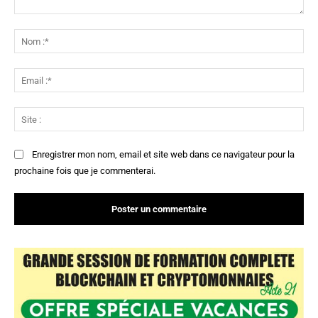
Commenter
:
No
:*
Ema
:*
Sit
:
Enregistrer mon nom, email et site web dans ce navigateur pour la
prochaine fois que je commenterai.