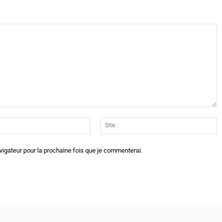
Email
Si
:*
:
vigateur pour la prochaine fois que je commenterai.