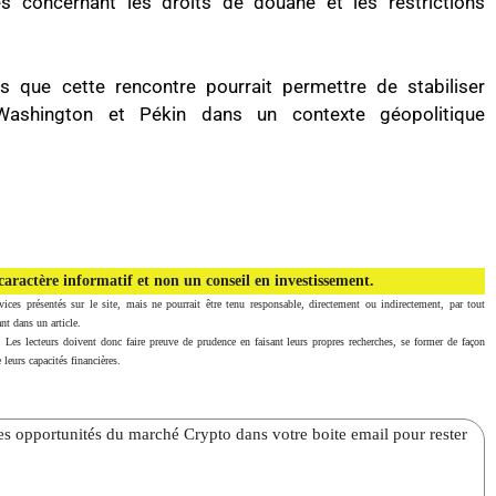
s concernant les droits de douane et les restrictions
s que cette rencontre pourrait permettre de stabiliser
 Washington et Pékin dans un contexte géopolitique
aractère informatif et non un conseil en investissement.
vices présentés sur le site, mais ne pourrait être tenu responsable, directement ou indirectement, par tout
nt dans un article.
. Les lecteurs doivent donc faire preuve de prudence en faisant leurs propres recherches, se former de façon
 leurs capacités financières.
̀res opportunités du marché Crypto dans votre boite email pour rester