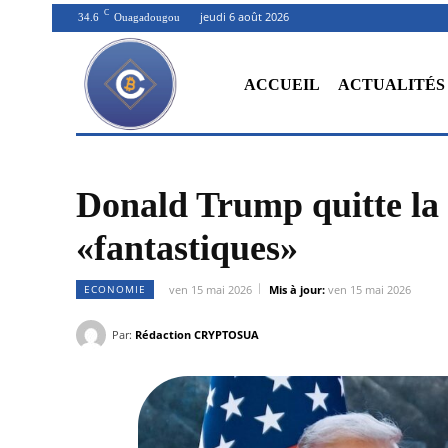
C
jeudi 6 août 2026
34.6
Ouagadougou
ACCUEIL
ACTUALITÉS
Donald Trump quitte la
«fantastiques»
ECONOMIE
ven 15 mai 2026
Mis à jour:
ven 15 mai 2026
Par:
Rédaction CRYPTOSUA