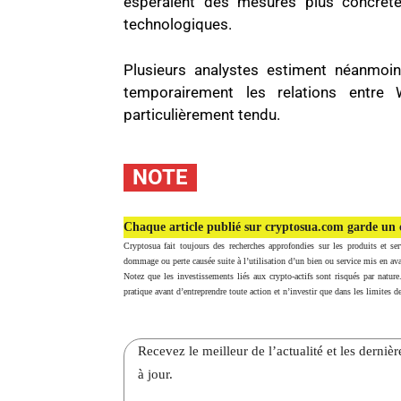
espéraient des mesures plus concrète
technologiques.
Plusieurs analystes estiment néanmoin
temporairement les relations entre
particulièrement tendu.
NOTE
Chaque article publié sur cryptosua.com garde un c
Cryptosua fait toujours des recherches approfondies sur les produits et ser
dommage ou perte causée suite à l’utilisation d’un bien ou service mis en ava
Notez que les investissements liés aux crypto-actifs sont risqués par nature
pratique avant d’entreprendre toute action et n’investir que dans les limites de
Recevez le meilleur de l’actualité et les dernie
à jour.