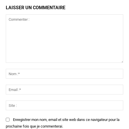
LAISSER UN COMMENTAIRE
Commenter
:
No
:*
Ema
:*
Sit
:
Enregistrer mon nom, email et site web dans ce navigateur pour la
prochaine fois que je commenterai.