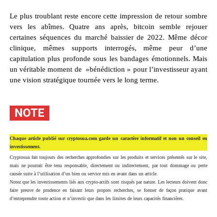
Le plus troublant reste encore cette impression de retour sombre
vers les abîmes. Quatre ans après, bitcoin semble rejouer
certaines séquences du marché baissier de 2022. Même décor
clinique, mêmes supports interrogés, même peur d’une
capitulation plus profonde sous les bandages émotionnels. Mais
un véritable moment de »bénédiction » pour l’investisseur ayant
une vision stratégique tournée vers le long terme.
NOTE
Chaque article publié sur cryptosua.com garde un caractère informatif et non un conseil en
investissement.
Cryptosua fait toujours des recherches approfondies sur les produits et services présentés sur le site,
mais ne pourrait être tenu responsable, directement ou indirectement, par tout dommage ou perte
causée suite à l’utilisation d’un bien ou service mis en avant dans un article.
Notez que les investissements liés aux crypto-actifs sont risqués par nature. Les lecteurs doivent donc
faire preuve de prudence en faisant leurs propres recherches, se former de façon pratique avant
d’entreprendre toute action et n’investir que dans les limites de leurs capacités financières.