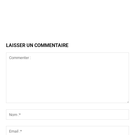
LAISSER UN COMMENTAIRE
Commenter
:
No
:*
Ema