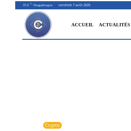
C
vendredi 7 août 2026
35.6
Ouagadougou
ACCUEIL
ACTUALITÉS
Crypto