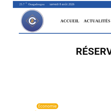
C
samedi 8 août 2026
25.7
Ouagadougou
ACCUEIL
ACTUALITÉS
RÉSERV
Economie