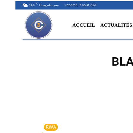
C
vendredi 7 août 2026
33.6
Ouagadougou
ACCUEIL
ACTUALITÉS
BLA
RWA