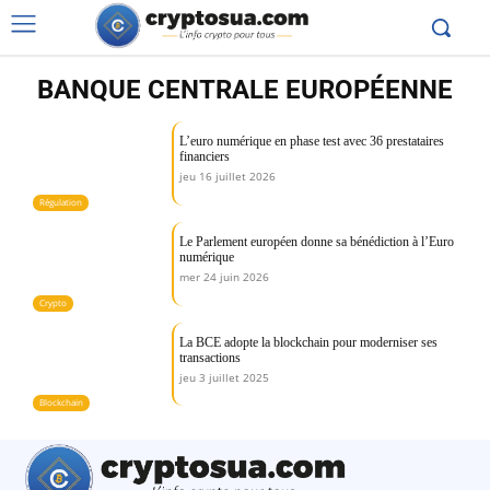
BANQUE CENTRALE EUROPÉENNE
L’euro numérique en phase test avec 36 prestataires
financiers
jeu 16 juillet 2026
Régulation
Le Parlement européen donne sa bénédiction à l’Euro
numérique
mer 24 juin 2026
Crypto
La BCE adopte la blockchain pour moderniser ses
transactions
jeu 3 juillet 2025
Blockchain